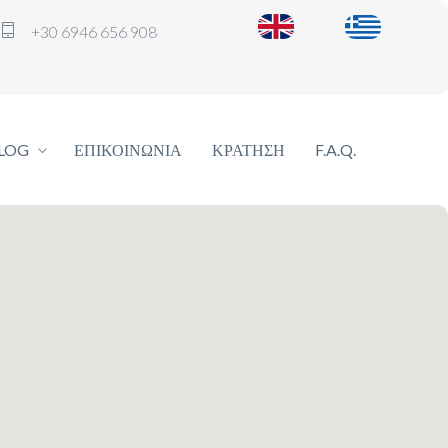
+30 6946 656 908
LOG
ΕΠΙΚΟΙΝΩΝΊΑ
ΚΡΆΤΗΣΗ
F.A.Q.