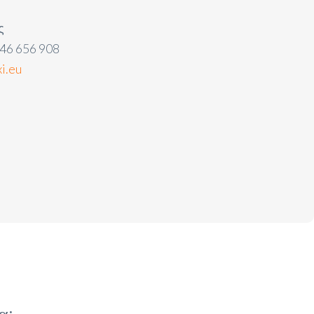
ς
46 656 908
i.eu
α;