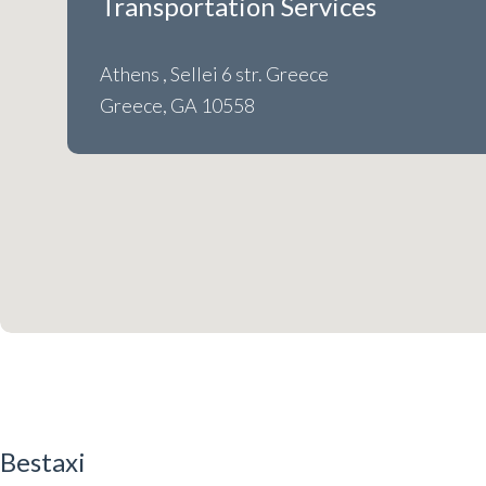
Transportation Services
Athens , Sellei 6 str. Greece
Greece, GA 10558
Bestaxi