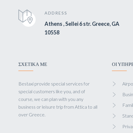
ADDRESS
Athens , Sellei 6 str. Greece, GA
10558
ΣΧΕΤΙΚΑ ΜΕ
ΟΙ ΥΠΗΡ
Bestaxi provide special services for
Airpo
special customers like you, and of
Busin
course, we can plan with you any
Famil
business or leisure trip from Attica to all
over Greece.
Stan
Priva